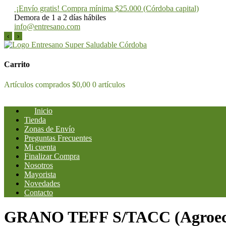
¡Envío gratis! Compra mínima $25.000 (Córdoba capital)
Demora de 1 a 2 días hábiles
info@entresano.com
‹
›
Saltar
al
Entresano
Supermercado Saludable
contenido
Carrito
Artículos comprados
$0,00
0 artículos
Inicio
Tienda
Zonas de Envío
Preguntas Frecuentes
Mi cuenta
Finalizar Compra
Nosotros
Mayorista
Novedades
Contacto
GRANO TEFF S/TACC (Agroecolo