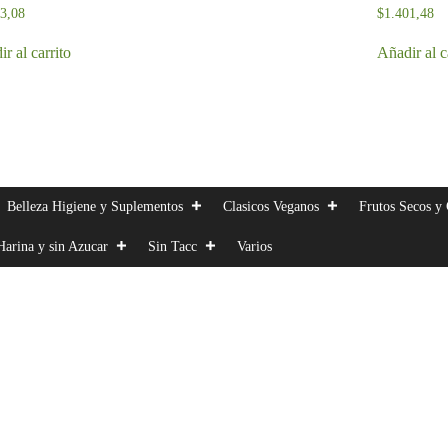
03,08
$
1.401,48
r al carrito
Añadir al c
Belleza Higiene y Suplementos
Clasicos Veganos
Frutos Secos y 
Harina y sin Azucar
Sin Tacc
Varios