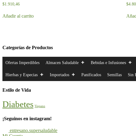
$
1.910,46
$
4.8
Añadir al carrito
Añadi
Categorías de Productos
Ofertas Imperdibles
Almacen Saludable
Bebidas e Infusiones
Hierbas y Especias
Importados
Panificados
Semillas
Sin 
Estilo de Vida
Diabetes
Vegano
¡Seguinos en instagram!
entresano.supersaludable
Mi Cuenta