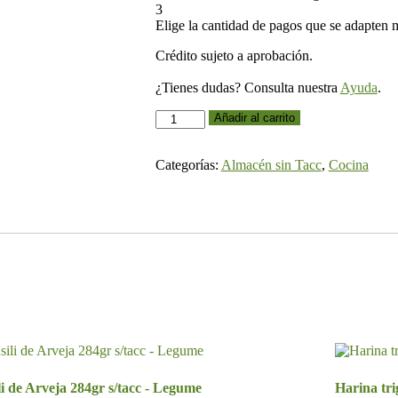
3
Elige la cantidad de pagos que se adapten me
Crédito sujeto a aprobación.
¿Tienes dudas? Consulta nuestra
Ayuda
.
GRANO
Añadir al carrito
TEFF
S/TACC
(Agroecologicos)
Categorías:
Almacén sin Tacc
,
Cocina
200
Gr.
-
Kwezi
cantidad
li de Arveja 284gr s/tacc - Legume
Harina trig