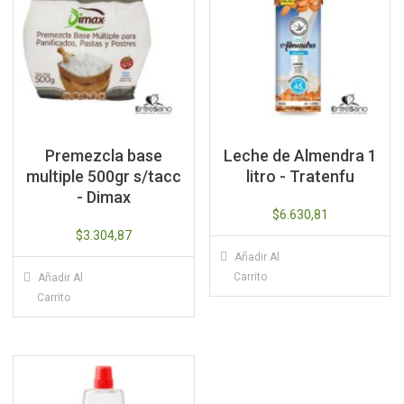
Premezcla base
Leche de Almendra 1
multiple 500gr s/tacc
litro - Tratenfu
- Dimax
$
6.630,81
$
3.304,87
Añadir Al
Carrito
Añadir Al
Carrito