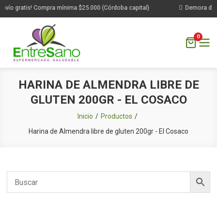
nvío gratis! Compra mínima $25.000 (Córdoba capital)
Demora de 1 
0
Saltar
HARINA DE ALMENDRA LIBRE DE
al
GLUTEN 200GR - EL COSACO
contenido
Inicio
Productos
Harina de Almendra libre de gluten 200gr - El Cosaco