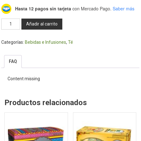
Hasta 12 pagos sin tarjeta
con Mercado Pago.
Saber más
Té
Añadir al carrito
"Encuentros"
20
Categorías:
Bebidas e Infusiones
,
Té
Saq.
-
Hierbas
FAQ
del
Oasis
Content missing
cantidad
Productos relacionados