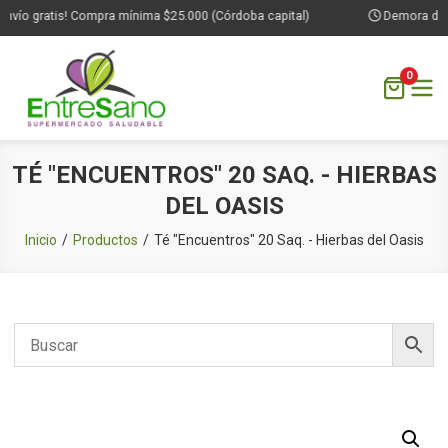
nvío gratis! Compra mínima $25.000 (Córdoba capital)
Demora de 1 
0
Saltar
TÉ "ENCUENTROS" 20 SAQ. - HIERBAS
al
DEL OASIS
contenido
Inicio
Productos
Té "Encuentros" 20 Saq. - Hierbas del Oasis