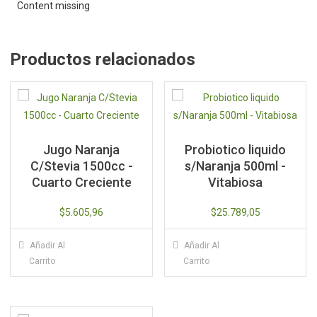
25
Content missing
Saq.
-
Hierbas
Productos relacionados
del
Oasis
cantidad
Jugo Naranja
Probiotico liquido
C/Stevia 1500cc -
s/Naranja 500ml -
Cuarto Creciente
Vitabiosa
$
5.605,96
$
25.789,05
Añadir Al
Añadir Al
Carrito
Carrito