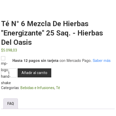
Té N° 6 Mezcla De Hierbas
"Energizante" 25 Saq. - Hierbas
Del Oasis
$
5.098,03
Hasta 12 pagos sin tarjeta
con Mercado Pago.
Saber más
Té
Añadir al carrito
n°
6
Categorías:
Bebidas e Infusiones
,
Té
mezcla
de
hierbas
FAQ
"Energizante"