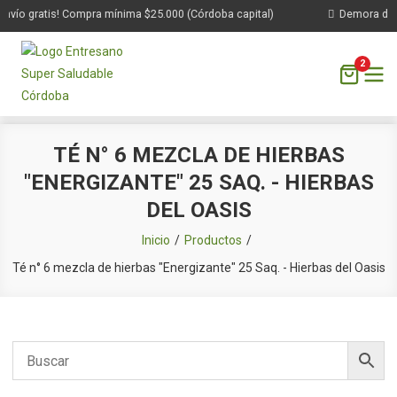
vío gratis! Compra mínima $25.000 (Córdoba capital)
Demora de 1 a
2
Saltar
TÉ N° 6 MEZCLA DE HIERBAS
al
"ENERGIZANTE" 25 SAQ. - HIERBAS
contenido
DEL OASIS
Inicio
Productos
Té n° 6 mezcla de hierbas "Energizante" 25 Saq. - Hierbas del Oasis