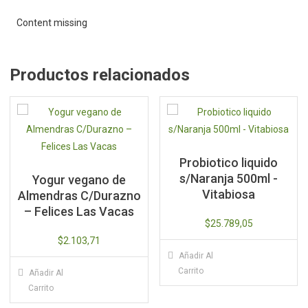
Stevia
25
Content missing
Saq
-
Hierbas
Productos relacionados
del
Oasis
cantidad
Probiotico liquido
s/Naranja 500ml -
Yogur vegano de
Vitabiosa
Almendras C/Durazno
– Felices Las Vacas
$
25.789,05
$
2.103,71
Añadir Al
Carrito
Añadir Al
Carrito