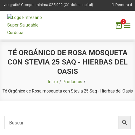
nvío gratis! Compra mínima $25.000 (Córdoba capital)
Demora de 1 
0
Saltar
TÉ ORGÁNICO DE ROSA MOSQUETA
al
CON STEVIA 25 SAQ - HIERBAS DEL
contenido
OASIS
Inicio
Productos
Té Orgánico de Rosa mosqueta con Stevia 25 Saq - Hierbas del Oasis