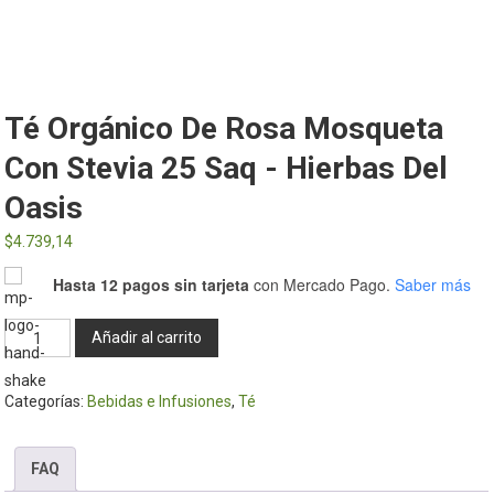
Té Orgánico De Rosa Mosqueta
Con Stevia 25 Saq - Hierbas Del
Oasis
$
4.739,14
Hasta 12 pagos sin tarjeta
con Mercado Pago.
Saber más
Té
Añadir al carrito
Orgánico
de
Categorías:
Bebidas e Infusiones
,
Té
Rosa
mosqueta
con
FAQ