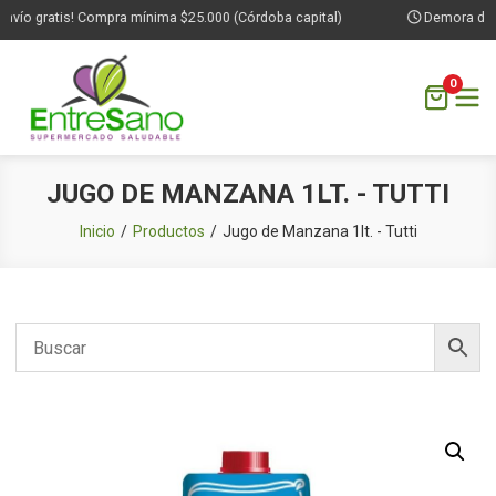
nvío gratis! Compra mínima $25.000 (Córdoba capital)
Demora de 1 
0
Saltar
JUGO DE MANZANA 1LT. - TUTTI
al
contenido
Inicio
Productos
Jugo de Manzana 1lt. - Tutti