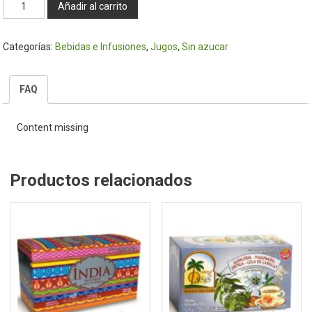
Jugo
Añadir al carrito
de
Manzana
Categorías:
Bebidas e Infusiones
,
Jugos
,
Sin azucar
1lt.
-
Tutti
FAQ
cantidad
Content missing
Productos relacionados