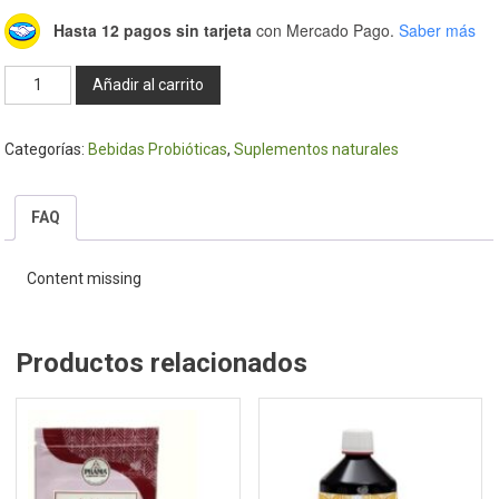
Hasta 12 pagos sin tarjeta
con Mercado Pago.
Saber más
Lactobacillus
Añadir al carrito
Probiótico
30
Categorías:
Bebidas Probióticas
,
Suplementos naturales
caps
-
Geonat
FAQ
cantidad
Content missing
Productos relacionados