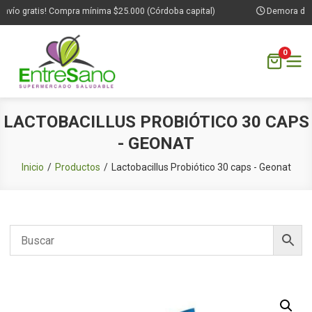
vío gratis! Compra mínima $25.000 (Córdoba capital)
Demora de 1 a
0
Saltar
LACTOBACILLUS PROBIÓTICO 30 CAPS
al
- GEONAT
contenido
Inicio
Productos
Lactobacillus Probiótico 30 caps - Geonat