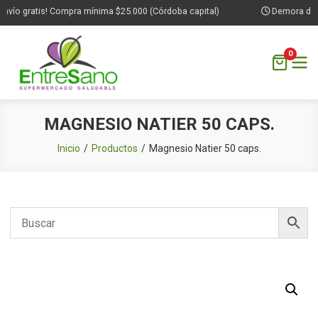
nvío gratis! Compra mínima $25.000 (Córdoba capital)
Demora de 1 
0
Saltar
MAGNESIO NATIER 50 CAPS.
al
contenido
Inicio
Productos
Magnesio Natier 50 caps.