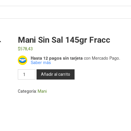
Mani Sin Sal 145gr Fracc
$
578,43
Hasta 12 pagos sin tarjeta
con Mercado Pago.
Saber más
Mani
Añadir al carrito
sin
sal
Categoría:
Mani
145gr
Fracc
cantidad