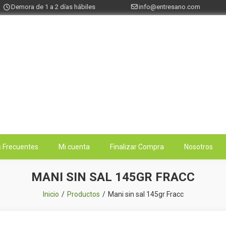
Demora de 1 a 2 días hábiles
info@entresano.com
 Frecuentes
Mi cuenta
Finalizar Compra
Nosotros
MANI SIN SAL 145GR FRACC
Inicio
Productos
Mani sin sal 145gr Fracc