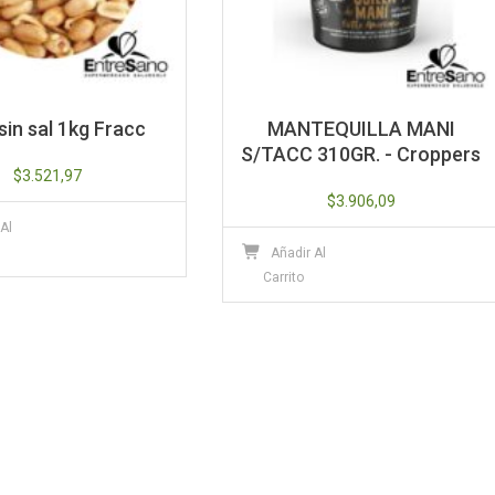
sin sal 1kg Fracc
MANTEQUILLA MANI
S/TACC 310GR. - Croppers
$
3.521,97
$
3.906,09
 Al
Añadir Al
Carrito