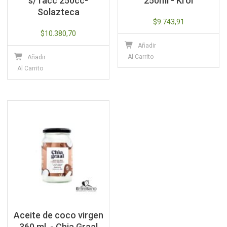
s/Tacc 250cc-
250ml - Krol
Solazteca
$
9.743,91
$
10.380,70
Añadir
Al Carrito
Añadir
Al Carrito
Aceite de coco virgen
360 ml. - Chia Graal