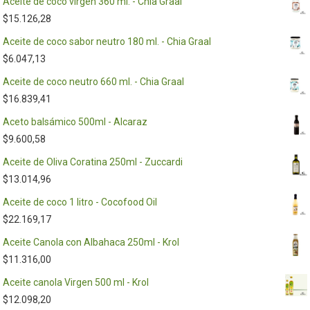
Aceite de coco virgen 360 ml. - Chia Graal
$
15.126,28
Aceite de coco sabor neutro 180 ml. - Chia Graal
$
6.047,13
Aceite de coco neutro 660 ml. - Chia Graal
$
16.839,41
Aceto balsámico 500ml - Alcaraz
$
9.600,58
Aceite de Oliva Coratina 250ml - Zuccardi
$
13.014,96
Aceite de coco 1 litro - Cocofood Oil
$
22.169,17
Aceite Canola con Albahaca 250ml - Krol
$
11.316,00
Aceite canola Virgen 500 ml - Krol
$
12.098,20