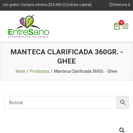
vío gratis! Compra mínima $25.000 (Córdoba capital)
Demora de 1 
0
Saltar
MANTECA CLARIFICADA 360GR. -
al
GHEE
contenido
Inicio
Productos
Manteca Clarificada 360Gr. - Ghee