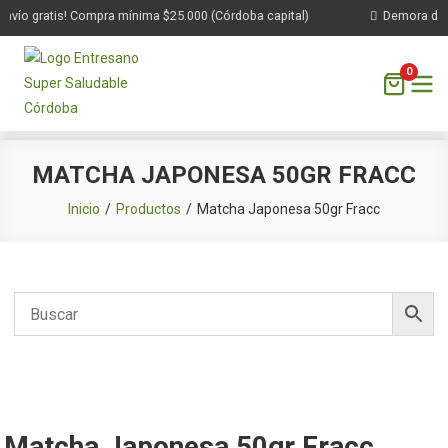
nvío gratis! Compra mínima $25.000 (Córdoba capital)
Demora de 1 
0
Saltar
MATCHA JAPONESA 50GR FRACC
al
contenido
Inicio
Productos
Matcha Japonesa 50gr Fracc
Matcha Japonesa 50gr Fracc