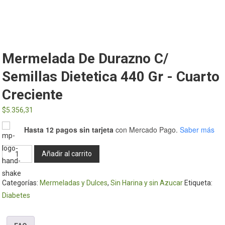
Mermelada De Durazno C/
Semillas Dietetica 440 Gr - Cuarto
Creciente
$
5.356,31
Hasta 12 pagos sin tarjeta
con Mercado Pago.
Saber más
Mermelada
Añadir al carrito
de
durazno
Categorías:
Mermeladas y Dulces
,
Sin Harina y sin Azucar
Etiqueta:
c/
Diabetes
semillas
dietetica