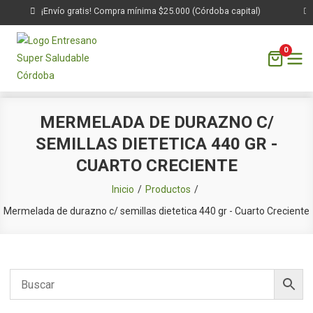
¡Envío gratis! Compra mínima $25.000 (Córdoba capital)
0
Saltar
MERMELADA DE DURAZNO C/
al
SEMILLAS DIETETICA 440 GR -
contenido
CUARTO CRECIENTE
Inicio
Productos
Mermelada de durazno c/ semillas dietetica 440 gr - Cuarto Creciente