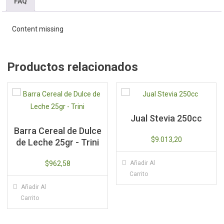
440
FAQ
gr
-
Content missing
Cuarto
Creciente
cantidad
Productos relacionados
Jual Stevia 250cc
Barra Cereal de Dulce
$
9.013,20
de Leche 25gr - Trini
$
962,58
Añadir Al
Carrito
Añadir Al
Carrito