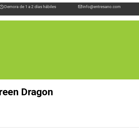
Demora de 1 a 2 días hábiles
info@entresano.com
Green Dragon