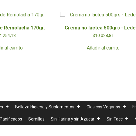
e Remolacha 170gr.
Crema no lactea 500grs - Lede
4.254,18
$
10.028,81
r al carrito
Añadir al carrito
es
Belleza Higiene y Suplementos
Clasicos Veganos
F
Panificados
Semillas
Sin Harina y sin Azucar
Sin Tacc