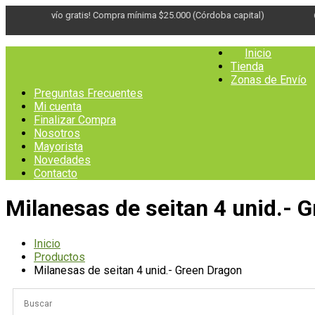
¡Envío gratis! Compra mínima $25.000 (Córdoba capital)
Saltar
Inicio
al
Tienda
contenido
Entresano
Zonas de Envío
Supermercado Saludable
Preguntas Frecuentes
Mi cuenta
Finalizar Compra
Nosotros
Mayorista
Novedades
Contacto
Milanesas de seitan 4 unid.- 
Inicio
Productos
Milanesas de seitan 4 unid.- Green Dragon