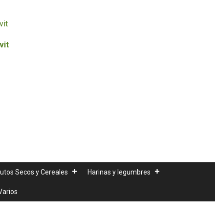
vit
rutos Secos y Cereales
Harinas y legumbres
Varios