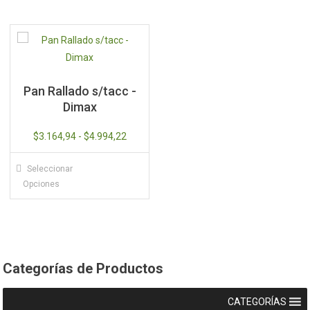
Pan Rallado s/tacc -
Dimax
Rango
$
3.164,94
-
$
4.994,22
de
Este
Seleccionar
precios:
producto
Opciones
desde
tiene
$3.164,94
múltiples
hasta
variantes.
$4.994,22
Las
opciones
Categorías de Productos
se
pueden
CATEGORÍAS