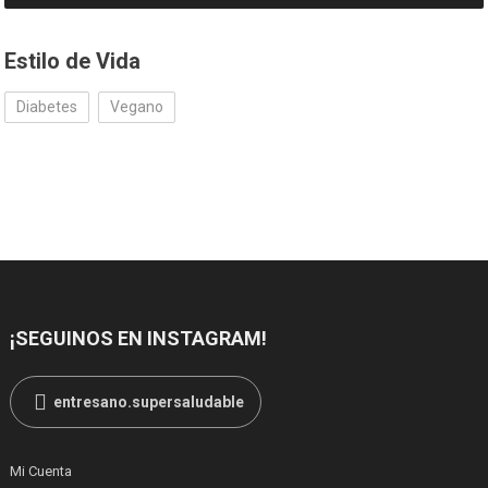
elegir
en
Estilo de Vida
la
página
Diabetes
Vegano
de
producto
¡SEGUINOS EN INSTAGRAM!
entresano.supersaludable
Mi Cuenta