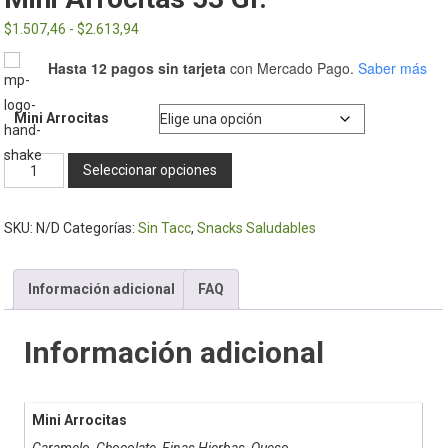
Rango
$
1.507,46
-
$
2.613,94
de
Hasta 12 pagos sin tarjeta
con Mercado Pago.
Saber más
precios:
desde
Mini Arrocitas
$1.507,46
hasta
Mini
Seleccionar opciones
$2.613,94
Arrocitas
53
SKU:
N/D
Categorías:
Sin Tacc
,
Snacks Saludables
Gr.
cantidad
Información adicional
FAQ
Información adicional
Mini Arrocitas
Caramelo, Chocolate, Finas Hierbas, Queso