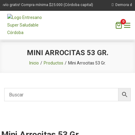
nvío gratis! Compra mínima $25.000 (Córdoba capital)
Demora de 1 
0
Saltar
MINI ARROCITAS 53 GR.
al
contenido
Inicio
Productos
Mini Arrocitas 53 Gr.
Mini Arrocitas 53 Gr.