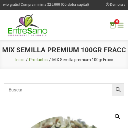
nvío gratis! Compra mínima $25.000 (Córdoba capital)
Demora de 1 
0
Saltar
MIX SEMILLA PREMIUM 100GR FRACC
al
contenido
Inicio
Productos
MIX Semilla premium 100gr Fracc