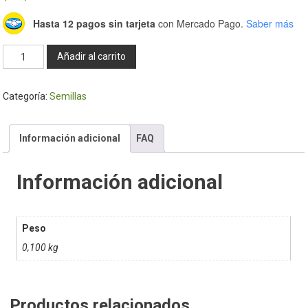
Hasta 12 pagos sin tarjeta
con Mercado Pago.
Saber más
MIX
Añadir al carrito
Semilla
premium
Categoría:
Semillas
100gr
Fracc
cantidad
Información adicional
FAQ
Información adicional
Peso
0,100 kg
Productos relacionados