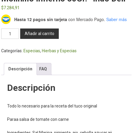
$
7.284,91
Hasta 12 pagos sin tarjeta
con Mercado Pago.
Saber más
Molinillo
Añadir al carrito
Infierno
60Gr.-
Categorías:
Especias
,
Hierbas y Especias
Indo
Deli
cantidad
Descripción
FAQ
Descripción
Todo lo necesario para la receta del tuco original
Paraa salsa de tomate con carne
Ingredientes: Sal Marina, pimienta, ajo, cebolla,azucar,aji