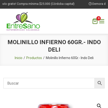
vío gratis! Compra mínima $25.000 (Córdoba capital)
Demora de 1 
0
Saltar
MOLINILLO INFIERNO 60GR.- INDO
al
DELI
contenido
Inicio
Productos
Molinillo Infierno 60Gr.- Indo Deli