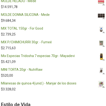
MOLDE HELADO - Mede
$
14.591,78
MOLDE DONNA SILICONA - Mede
$
9.684,34
MIX TOTAL 150gr - For Good
$
2.739,25
MIX P/CHIMICHURRI 30gr. - Fumeé
$
2.715,63
Mix Especias Tridosha 7 especias 70gr.- Mayadevi
$
5.421,09
MINI TORTA 20gr - NutriRaw
$
520,00
Milanesas de quinoa 4(unid.) - Manjar de los dioses
$
3.328,02
Estilo de Vida