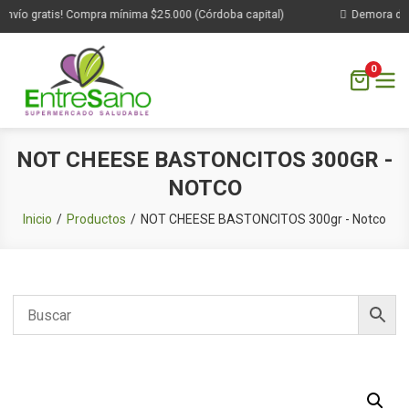
nvío gratis! Compra mínima $25.000 (Córdoba capital)
Demora de 1 
0
Saltar
NOT CHEESE BASTONCITOS 300GR -
al
NOTCO
contenido
Inicio
Productos
NOT CHEESE BASTONCITOS 300gr - Notco