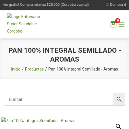
nvío gratis! Compra mínima $25.000 (Córdoba capital)
Demora de 1 
0
Saltar
PAN 100% INTEGRAL SEMILLADO -
al
AROMAS
contenido
Inicio
Productos
Pan 100% Integral Semillado - Aromas