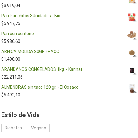
$
3.919,04
Pan Panchitos 3Unidades - Bio
$
5.947,75
Pan con centeno
$
5.986,60
ARNICA MOLIDA 20GR FRACC
$
1.498,00
ARANDANOS CONGELADOS 1kg. - Karinat
$
22.211,06
ALMENDRAS sin tacc 120 gr. - El Cosaco
$
5.492,10
Estilo de Vida
Diabetes
Vegano