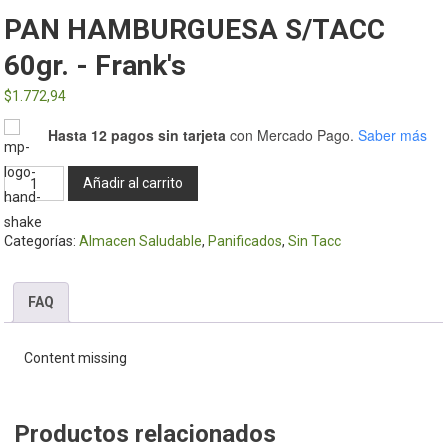
PAN HAMBURGUESA S/TACC
60gr. - Frank's
$
1.772,94
Hasta 12 pagos sin tarjeta
con Mercado Pago.
Saber más
PAN
Añadir al carrito
HAMBURGUESA
S/TACC
Categorías:
Almacen Saludable
,
Panificados
,
Sin Tacc
60gr.
-
Frank's
FAQ
cantidad
Content missing
Productos relacionados