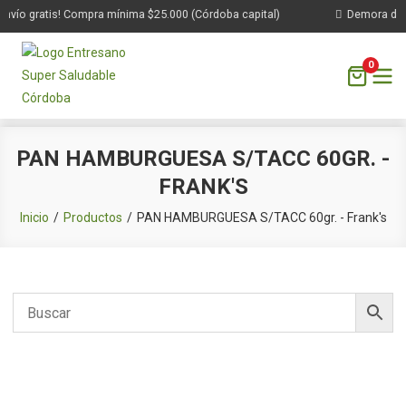
vío gratis! Compra mínima $25.000 (Córdoba capital)
Demora de 1 
0
Saltar
PAN HAMBURGUESA S/TACC 60GR. -
al
FRANK'S
contenido
Inicio
Productos
PAN HAMBURGUESA S/TACC 60gr. - Frank's