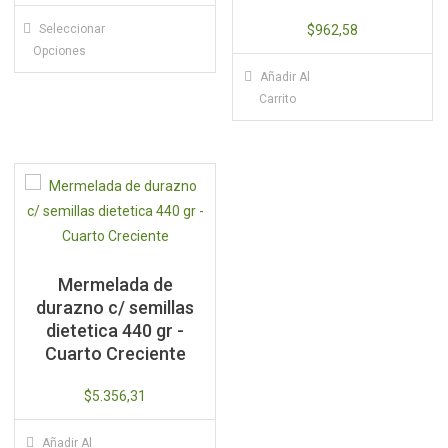
Este
Seleccionar
$
962,58
producto
Opciones
tiene
Añadir Al
múltiples
Carrito
variantes.
Las
opciones
se
pueden
elegir
en
Mermelada de
la
durazno c/ semillas
página
dietetica 440 gr -
de
Cuarto Creciente
producto
$
5.356,31
Añadir Al