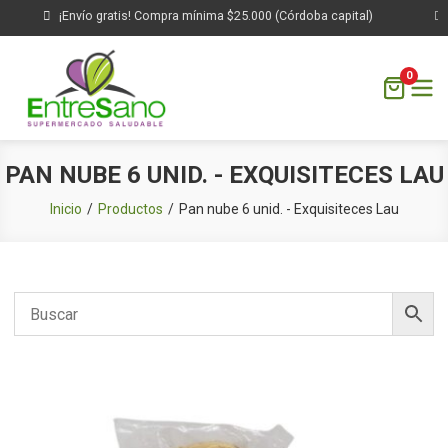
¡Envío gratis! Compra mínima $25.000 (Córdoba capital)
0
Saltar
PAN NUBE 6 UNID. - EXQUISITECES LAU
al
contenido
Inicio
Productos
Pan nube 6 unid. - Exquisiteces Lau