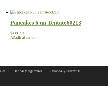
Pancakes 6 un Tentate60213
$
4.863,31
Añadir al carrito
ales
Harinas y legumbres
Heladera y Freezer