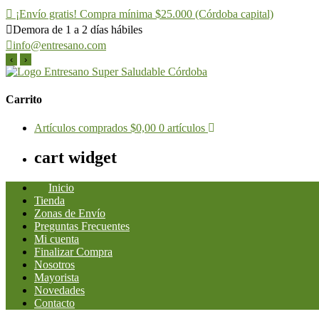
¡Envío gratis! Compra mínima $25.000 (Córdoba capital)
Demora de 1 a 2 días hábiles
info@entresano.com
‹
›
Saltar
al
Entresano
Supermercado Saludable
contenido
Carrito
Artículos comprados
$0,00
0 artículos
cart widget
Inicio
Tienda
Zonas de Envío
Preguntas Frecuentes
Mi cuenta
Finalizar Compra
Nosotros
Mayorista
Novedades
Contacto