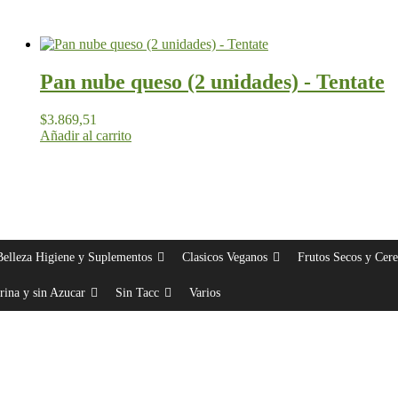
Pan nube queso (2 unidades) - Tentate
$
3.869,51
Añadir al carrito
Belleza Higiene y Suplementos
Clasicos Veganos
Frutos Secos y Cere
rina y sin Azucar
Sin Tacc
Varios