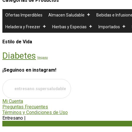
Categorías de Productos
Ofertas Imperdibles
Almacen Saludable
Bebidas e Infusion
Heladera y Freezer
Hierbas y Especias
Importados
Estilo de Vida
Diabetes
Vegano
¡Seguinos en instagram!
entresano.supersaludable
Mi Cuenta
Preguntas Frecuentes
Términos y Condiciones de Uso
Entresano
|
Mantenimiento web y soporte técnico por