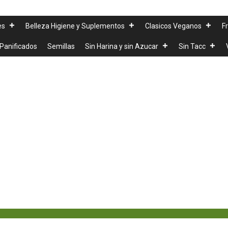
es
Belleza Higiene y Suplementos
Clasicos Veganos
F
Panificados
Semillas
Sin Harina y sin Azucar
Sin Tacc