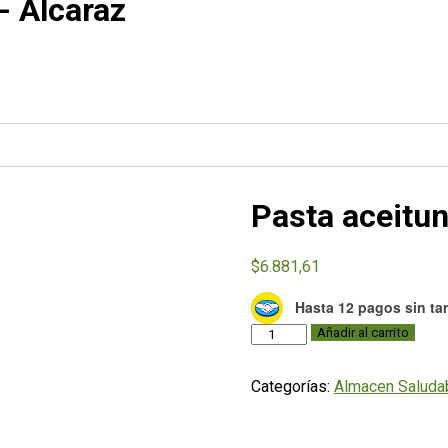
- Alcaraz
Pasta aceitun
$
6.881,61
Hasta 12 pagos sin tar
Pasta
Añadir al carrito
aceitunas
negras
Categorías:
Almacen Saluda
220gr
-
Alcaraz
cantidad