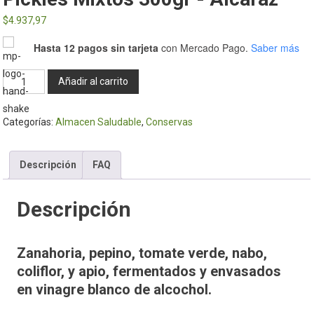
$
4.937,97
Hasta 12 pagos sin tarjeta
con Mercado Pago.
Saber más
Pickles
Añadir al carrito
mixtos
300gr
Categorías:
Almacen Saludable
,
Conservas
-
Alcaraz
cantidad
Descripción
FAQ
Descripción
Zanahoria, pepino, tomate verde, nabo,
coliflor, y apio, fermentados y envasados
en vinagre blanco de alcochol.