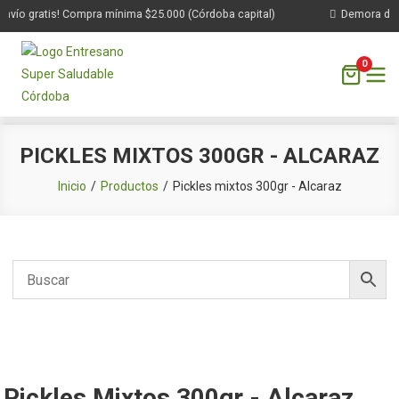
nvío gratis! Compra mínima $25.000 (Córdoba capital)
Demora de 1 
0
Saltar
PICKLES MIXTOS 300GR - ALCARAZ
al
contenido
Inicio
Productos
Pickles mixtos 300gr - Alcaraz
Pickles Mixtos 300gr - Alcaraz