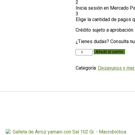
2
Inicia sesión en Mercado P
3
Elige la cantidad de pagos qu
Crédito sujeto a aprobación.
¿Tienes dudas? Consulta n
PITA
Añadir al carrito
CHIPS
CEBOLLA
Categoría:
Desayunos y mer
170gr
-
Almadre
cantidad