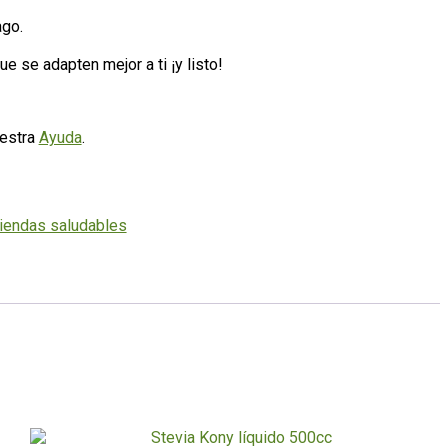
ago.
e se adapten mejor a ti ¡y listo!
uestra
Ayuda
.
iendas saludables