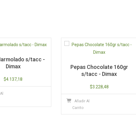
cantidad
armolado s/tacc -
Dimax
Pepas Chocolate 160gr
s/tacc - Dimax
$
4.137,18
$
3.228,48
 Al
Añadir Al
Carrito