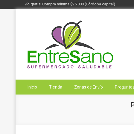
¡Envío gratis! Compra mínima $25.000 (Córdoba capital)
Saltar
al
contenido
Entresano
Supermercado Saludable
Inicio
Tienda
Zonas de Envío
Preguntas