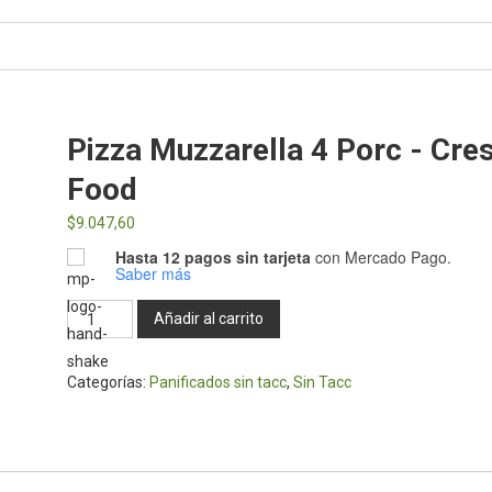
Pizza Muzzarella 4 Porc - Cre
Food
$
9.047,60
Hasta 12 pagos sin tarjeta
con Mercado Pago.
Saber más
Pizza
Añadir al carrito
Muzzarella
4
Categorías:
Panificados sin tacc
,
Sin Tacc
porc
-
Cres
Food