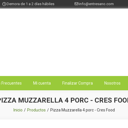
Demora de 1 a 2 días hábiles
info@entresano.com
 Frecuentes
Mi cuenta
Finalizar Compra
Nosotros
PIZZA MUZZARELLA 4 PORC - CRES FOO
Inicio
Productos
Pizza Muzzarella 4 porc - Cres Food