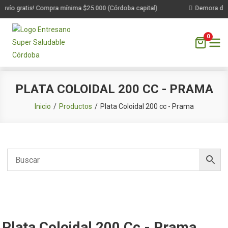
nvío gratis! Compra mínima $25.000 (Córdoba capital)
Demora de 1 
0
Saltar
PLATA COLOIDAL 200 CC - PRAMA
al
contenido
Inicio
Productos
Plata Coloidal 200 cc - Prama
Plata Coloidal 200 Cc - Prama