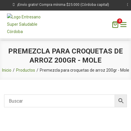
¡Envío gratis! Compra mínima $25.000 (Córdoba capital)
0
Saltar
PREMEZCLA PARA CROQUETAS DE
al
ARROZ 200GR - MOLE
contenido
Inicio
Productos
Premezcla para croquetas de arroz 200gr - Mole