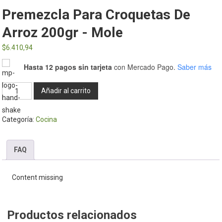
Premezcla Para Croquetas De
Arroz 200gr - Mole
$
6.410,94
Hasta 12 pagos sin tarjeta
con Mercado Pago.
Saber más
Premezcla
Añadir al carrito
para
croquetas
Categoría:
Cocina
de
arroz
200gr
FAQ
-
Mole
Content missing
cantidad
Productos relacionados