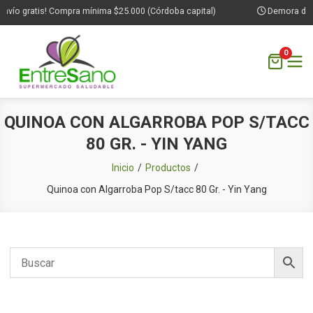
nvío gratis! Compra mínima $25.000 (Córdoba capital)
Demora de 1 
0
Saltar
QUINOA CON ALGARROBA POP S/TACC
al
80 GR. - YIN YANG
contenido
Inicio
Productos
Quinoa con Algarroba Pop S/tacc 80 Gr. - Yin Yang