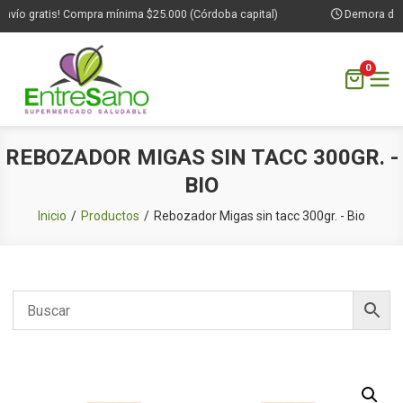
vío gratis! Compra mínima $25.000 (Córdoba capital)
Demora de 1 
0
Saltar
REBOZADOR MIGAS SIN TACC 300GR. -
al
BIO
contenido
Inicio
Productos
Rebozador Migas sin tacc 300gr. - Bio