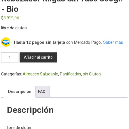
- Bio
$
3.919,04
libre de gluten.
Hasta 12 pagos sin tarjeta
con Mercado Pago.
Saber más
Rebozador
Añadir al carrito
Migas
sin
Categorías:
Almacen Saludable
,
Panificados
,
sin Gluten
tacc
300gr.
-
Descripción
FAQ
Bio
cantidad
Descripción
libre de gluten.