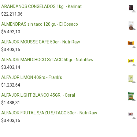
ARANDANOS CONGELADOS 1kg. - Karinat
$
22.211,06
ALMENDRAS sin tacc 120 gr. - El Cosaco
$
5.492,10
ALFAJOR MOUSSE CAFE 50gr - NutriRaw
$
3.403,15
ALFAJOR MANI CHOCO S/TACC 50gr - NutriRaw
$
3.403,14
ALFAJOR LIMON 40Grs.- Frank's
$
1.232,64
ALFAJOR LIGHT BLANCO 45GR. - Ceral
$
1.488,31
ALFAJOR FRUTAL S/AZU S/TACC 50gr - NutriRaw
$
3.403,15