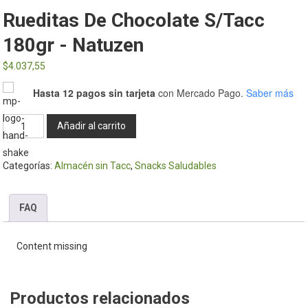
Rueditas De Chocolate S/tacc
180gr - Natuzen
$
4.037,55
Hasta 12 pagos sin tarjeta
con Mercado Pago.
Saber más
Rueditas
Añadir al carrito
de
Chocolate
Categorías:
Almacén sin Tacc
,
Snacks Saludables
s/tacc
180gr
-
FAQ
Natuzen
cantidad
Content missing
Productos relacionados