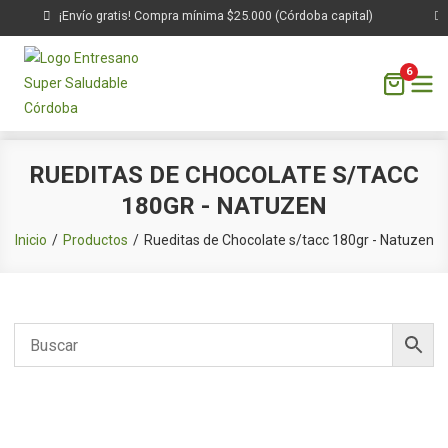
¡Envío gratis! Compra mínima $25.000 (Córdoba capital)
6
Saltar
RUEDITAS DE CHOCOLATE S/TACC
al
180GR - NATUZEN
contenido
Inicio
Productos
Rueditas de Chocolate s/tacc 180gr - Natuzen