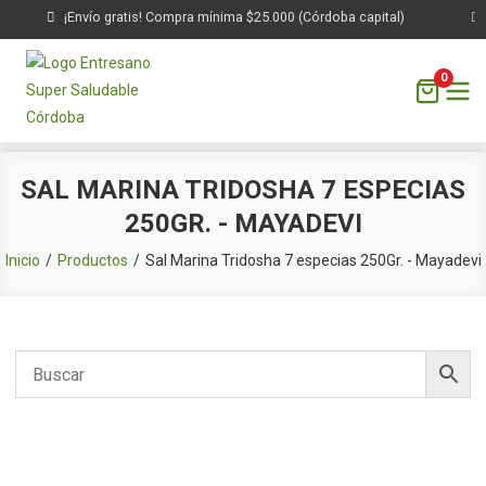
¡Envío gratis! Compra mínima $25.000 (Córdoba capital)
0
Saltar
SAL MARINA TRIDOSHA 7 ESPECIAS
al
250GR. - MAYADEVI
contenido
Inicio
Productos
Sal Marina Tridosha 7 especias 250Gr. - Mayadevi