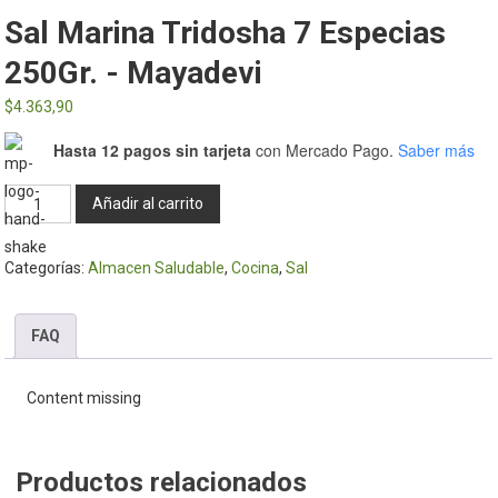
Sal Marina Tridosha 7 Especias
250Gr. - Mayadevi
$
4.363,90
Hasta 12 pagos sin tarjeta
con Mercado Pago.
Saber más
Sal
Añadir al carrito
Marina
Tridosha
Categorías:
Almacen Saludable
,
Cocina
,
Sal
7
especias
250Gr.
FAQ
-
Mayadevi
Content missing
cantidad
Productos relacionados