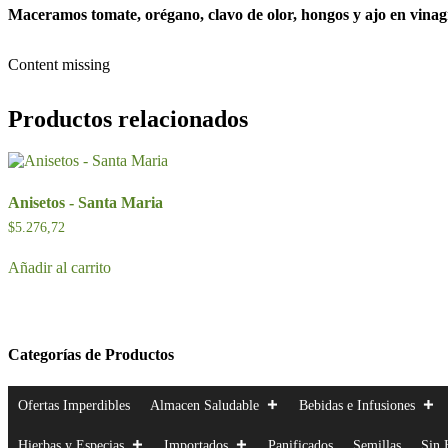
Maceramos tomate, orégano, clavo de olor, hongos y ajo en vinag
Content missing
Productos relacionados
Anisetos - Santa Maria
$
5.276,72
Añadir al carrito
Categorías de Productos
Ofertas Imperdibles
Almacen Saludable
Bebidas e Infusiones
Hierbas y Especias
Importados
Panificados
Semillas
Sin 