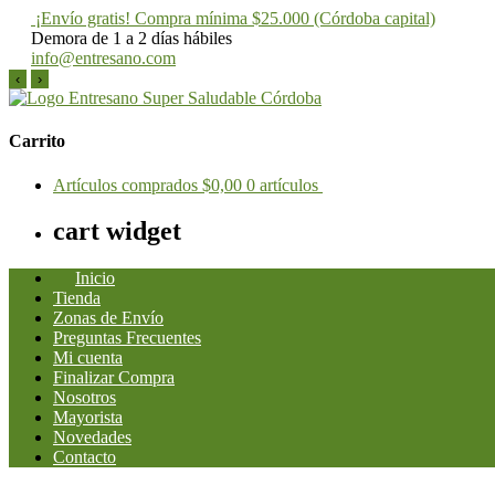
¡Envío gratis! Compra mínima $25.000 (Córdoba capital)
Demora de 1 a 2 días hábiles
info@entresano.com
‹
›
Saltar
al
Entresano
Supermercado Saludable
contenido
Carrito
Artículos comprados
$0,00
0 artículos
cart widget
Inicio
Tienda
Zonas de Envío
Preguntas Frecuentes
Mi cuenta
Finalizar Compra
Nosotros
Mayorista
Novedades
Contacto