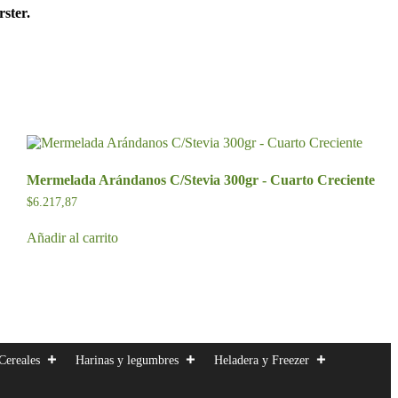
ster.
Mermelada Arándanos C/Stevia 300gr - Cuarto Creciente
$
6.217,87
Añadir al carrito
Cereales
Harinas y legumbres
Heladera y Freezer