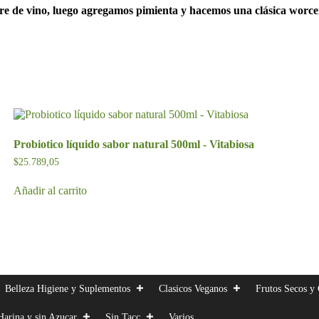
re de vino, luego agregamos pimienta y hacemos una clásica worcer
Probiotico líquido sabor natural 500ml - Vitabiosa
$
25.789,05
Añadir al carrito
Belleza Higiene y Suplementos
Clasicos Veganos
Frutos Secos y 
Harina y sin Azucar
Sin Tacc
Varios