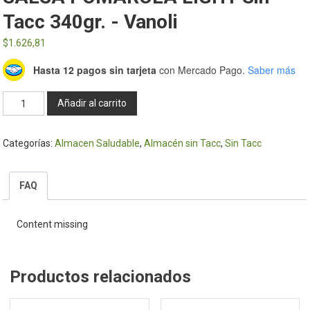
Tacc 340gr. - Vanoli
$
1.626,81
Hasta 12 pagos sin tarjeta
con Mercado Pago.
Saber más
SALSA
Añadir al carrito
POMAROLA
LIGHT
Categorías:
Almacen Saludable
,
Almacén sin Tacc
,
Sin Tacc
sin
tacc
340gr.
FAQ
-
Vanoli
Content missing
cantidad
Productos relacionados