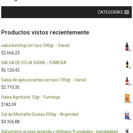
CATEGORÍAS
Productos vistos recientemente
salsa ketchup sin tacc 390gr. - Vanoli
$
2.666,23
SALSA DE SOJA 500ML - FUMEIGA
$
6.120,42
Salsa de ajies picantes sin tacc 190gr. - Vanoli
$
2.710,35
Salsa Agridulce 10gr. - Fumeiga
$
182,09
Sal de Montaña Gruesa 500gr - Argendiet
$
4.356,88
Sahumerio grueso lavanda y oblibano 9 unidades - bangladesh