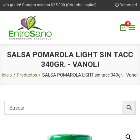
vío gratis! Compra mínima $25.000 (Córdoba capital)
Demora de 1 
0
Saltar
SALSA POMAROLA LIGHT SIN TACC
al
340GR. - VANOLI
contenido
Inicio
Productos
SALSA POMAROLA LIGHT sin tacc 340gr. - Vanoli