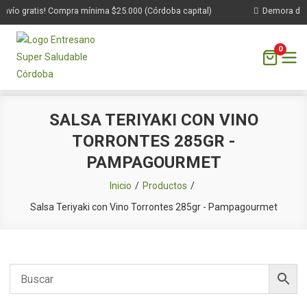
vío gratis! Compra mínima $25.000 (Córdoba capital)
Demora de 1 
0
Saltar
SALSA TERIYAKI CON VINO
al
TORRONTES 285GR -
contenido
PAMPAGOURMET
Inicio
Productos
Salsa Teriyaki con Vino Torrontes 285gr - Pampagourmet