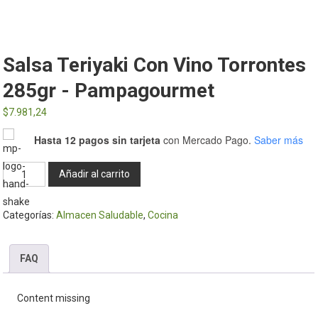
Salsa Teriyaki Con Vino Torrontes
285gr - Pampagourmet
$
7.981,24
Hasta 12 pagos sin tarjeta
con Mercado Pago.
Saber más
Salsa
Añadir al carrito
Teriyaki
con
Categorías:
Almacen Saludable
,
Cocina
Vino
Torrontes
285gr
FAQ
-
Pampagourmet
Content missing
cantidad