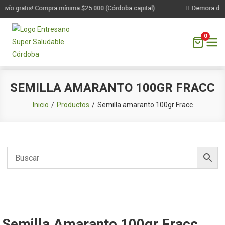
nvío gratis! Compra mínima $25.000 (Córdoba capital)
Demora de 1 
0
Saltar
SEMILLA AMARANTO 100GR FRACC
al
contenido
Inicio
Productos
Semilla amaranto 100gr Fracc
Semilla Amaranto 100gr Fracc