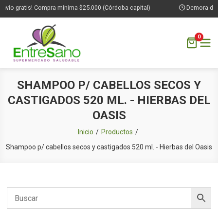
nvío gratis! Compra mínima $25.000 (Córdoba capital)
Demora de 1 
0
Saltar
SHAMPOO P/ CABELLOS SECOS Y
al
CASTIGADOS 520 ML. - HIERBAS DEL
contenido
OASIS
Inicio
Productos
Shampoo p/ cabellos secos y castigados 520 ml. - Hierbas del Oasis