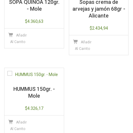
SOPA QUINOA 120gr.
Sopas crema de
- Mole
arvejas y jamón 68gr -
Alicante
$
4.360,63
$
2.434,94
Añadir
Al Carrito
Añadir
Al Carrito
HUMMUS 150gr. -
Mole
$
4.326,17
Añadir
Al Carrito