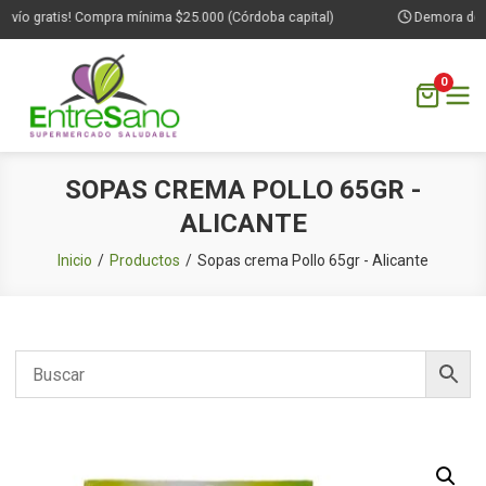
nvío gratis! Compra mínima $25.000 (Córdoba capital)
Demora de 1 
0
Saltar
SOPAS CREMA POLLO 65GR -
al
ALICANTE
contenido
Inicio
Productos
Sopas crema Pollo 65gr - Alicante