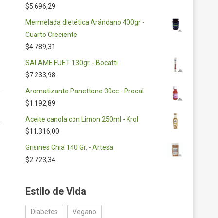
$
5.696,29
Mermelada dietética Arándano 400gr -
Cuarto Creciente
$
4.789,31
SALAME FUET 130gr. - Bocatti
$
7.233,98
Aromatizante Panettone 30cc - Procal
$
1.192,89
Aceite canola con Limon 250ml - Krol
$
11.316,00
Grisines Chia 140 Gr. - Artesa
$
2.723,34
Estilo de Vida
Diabetes
Vegano