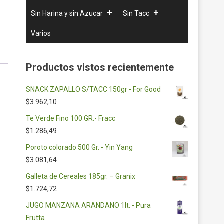
Sin Harina y sin Azucar
Sin Tacc
Varios
Productos vistos recientemente
SNACK ZAPALLO S/TACC 150gr - For Good
$
3.962,10
Te Verde Fino 100 GR.- Fracc
$
1.286,49
Poroto colorado 500 Gr. - Yin Yang
$
3.081,64
Galleta de Cereales 185gr. – Granix
$
1.724,72
JUGO MANZANA ARANDANO 1lt. - Pura
Frutta