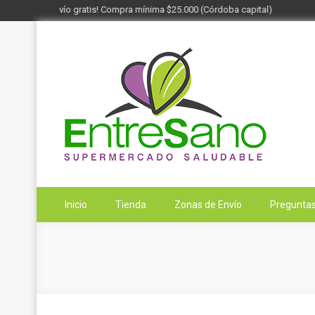
¡Envío gratis! Compra mínima $25.000 (Córdoba capital)
Saltar
al
contenido
Entresano
Supermercado Saludable
Inicio
Tienda
Zonas de Envío
Preguntas