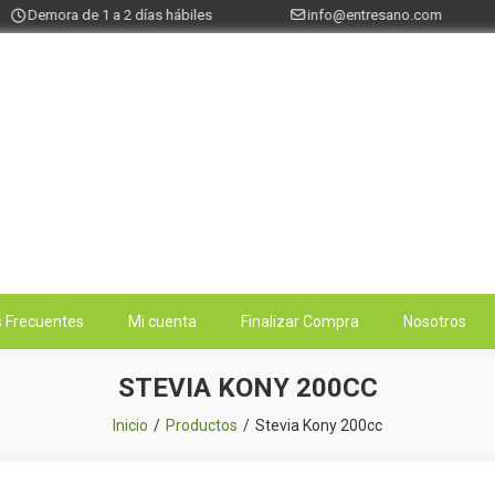
Demora de 1 a 2 días hábiles
info@entresano.com
 Frecuentes
Mi cuenta
Finalizar Compra
Nosotros
STEVIA KONY 200CC
Inicio
Productos
Stevia Kony 200cc