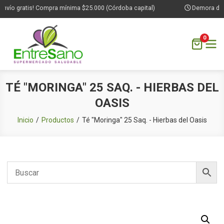
nvío gratis! Compra mínima $25.000 (Córdoba capital)
Demora de 1 
0
Saltar
TÉ "MORINGA" 25 SAQ. - HIERBAS DEL
al
OASIS
contenido
Inicio
Productos
Té "Moringa" 25 Saq. - Hierbas del Oasis