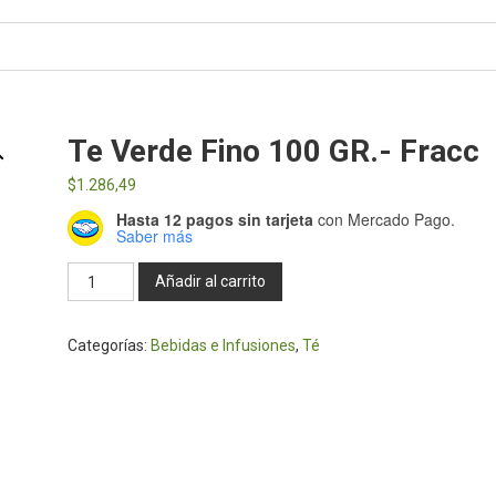
Te Verde Fino 100 GR.- Fracc
$
1.286,49
Hasta 12 pagos sin tarjeta
con Mercado Pago.
Saber más
Te
Añadir al carrito
Verde
Fino
Categorías:
Bebidas e Infusiones
,
Té
100
GR.-
Fracc
cantidad