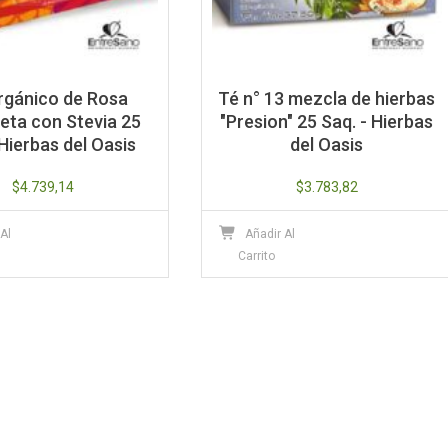
rgánico de Rosa
Té n° 13 mezcla de hierbas
ta con Stevia 25
"Presion" 25 Saq. - Hierbas
Hierbas del Oasis
del Oasis
$
4.739,14
$
3.783,82
 Al
Añadir Al
Carrito