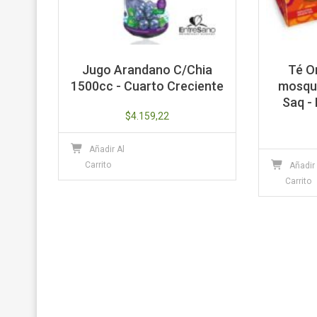
Jugo Arandano C/Chia
Té O
1500cc - Cuarto Creciente
mosque
Saq - 
$
4.159,22
Añadir Al
Carrito
Añadir
Carrito