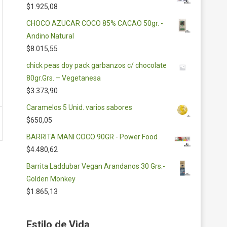
$
1.925,08
CHOCO AZUCAR COCO 85% CACAO 50gr. -
Andino Natural
$
8.015,55
chick peas doy pack garbanzos c/ chocolate
80gr.Grs. – Vegetanesa
$
3.373,90
Caramelos 5 Unid. varios sabores
$
650,05
BARRITA MANI COCO 90GR - Power Food
$
4.480,62
Barrita Laddubar Vegan Arandanos 30 Grs.-
Golden Monkey
$
1.865,13
Estilo de Vida