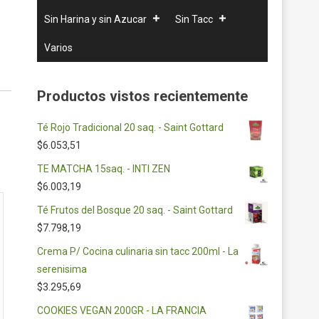
Sin Harina y sin Azucar
Sin Tacc
Varios
Productos vistos recientemente
Té Rojo Tradicional 20 saq. - Saint Gottard
$
6.053,51
TE MATCHA 15saq. - INTI ZEN
$
6.003,19
Té Frutos del Bosque 20 saq. - Saint Gottard
$
7.798,19
Crema P/ Cocina culinaria sin tacc 200ml - La
serenisima
$
3.295,69
COOKIES VEGAN 200GR - LA FRANCIA