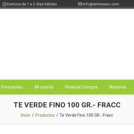
Demora de 1 a 2 días hábiles
info@entresano.com
 Frecuentes
Mi cuenta
Finalizar Compra
Nosotros
TE VERDE FINO 100 GR.- FRACC
Inicio
Productos
Te Verde Fino 100 GR.- Fracc