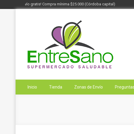
¡Envío gratis! Compra mínima $25.000 (Córdoba capital)
Saltar
al
contenido
Entresano
Supermercado Saludable
Inicio
Tienda
Zonas de Envío
Preguntas