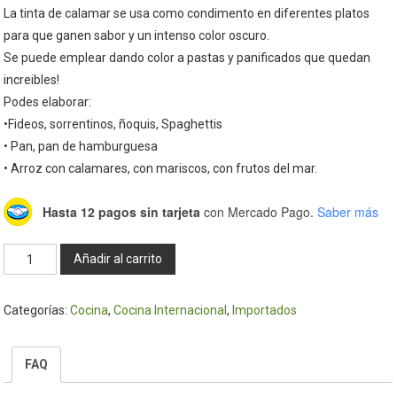
La tinta de calamar se usa como condimento en diferentes platos
para que ganen sabor y un intenso color oscuro.
Se puede emplear dando color a pastas y panificados que quedan
increibles!
Podes elaborar:
•Fideos, sorrentinos, ñoquis, Spaghettis
• Pan, pan de hamburguesa
• Arroz con calamares, con mariscos, con frutos del mar.
Hasta 12 pagos sin tarjeta
con Mercado Pago.
Saber más
Tinta
Añadir al carrito
de
sepia
Categorías:
Cocina
,
Cocina Internacional
,
Importados
2
dosis
-
FAQ
San