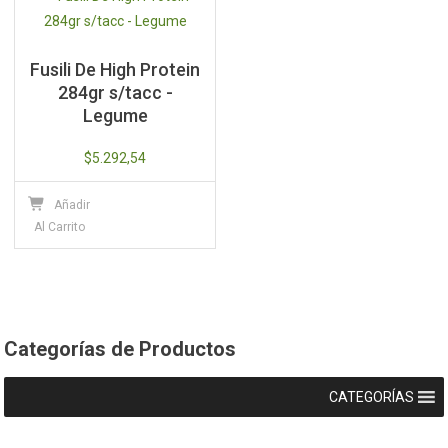
Fusili De High Protein
284gr s/tacc -
Legume
$
5.292,54
Añadir
Al Carrito
Categorías de Productos
CATEGORÍAS