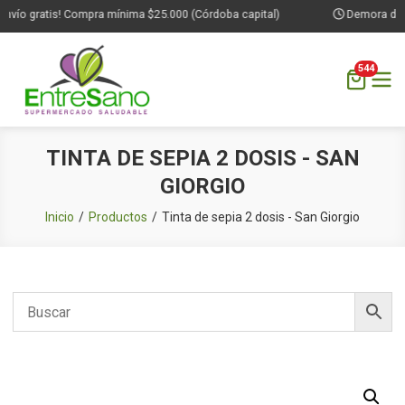
vío gratis! Compra mínima $25.000 (Córdoba capital)
Demora de 1 a
544
Saltar
TINTA DE SEPIA 2 DOSIS - SAN
al
GIORGIO
contenido
Inicio
Productos
Tinta de sepia 2 dosis - San Giorgio