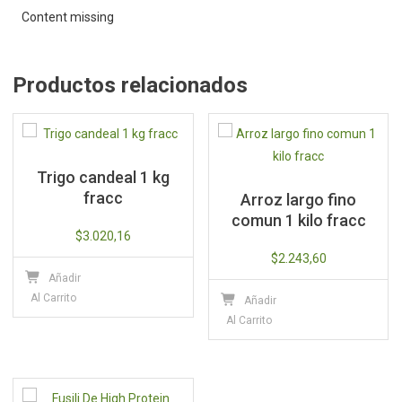
Giorgio
Content missing
cantidad
Productos relacionados
Trigo candeal 1 kg
fracc
Arroz largo fino
comun 1 kilo fracc
$
3.020,16
$
2.243,60
Añadir
Al Carrito
Añadir
Al Carrito