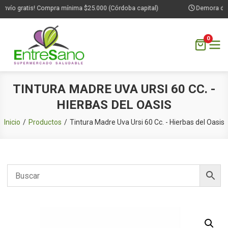
nvío gratis! Compra mínima $25.000 (Córdoba capital)
Demora de 1
0
Saltar
TINTURA MADRE UVA URSI 60 CC. -
al
HIERBAS DEL OASIS
contenido
Inicio
Productos
Tintura Madre Uva Ursi 60 Cc. - Hierbas del Oasis