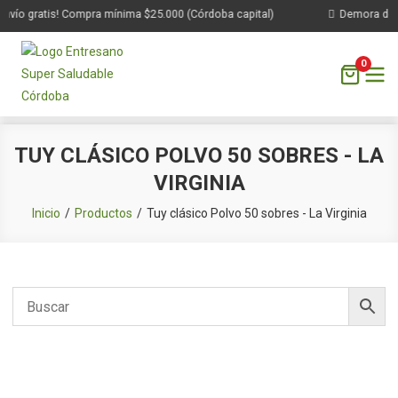
nvío gratis! Compra mínima $25.000 (Córdoba capital)
Demora de 1 
0
Saltar
TUY CLÁSICO POLVO 50 SOBRES - LA
al
VIRGINIA
contenido
Inicio
Productos
Tuy clásico Polvo 50 sobres - La Virginia