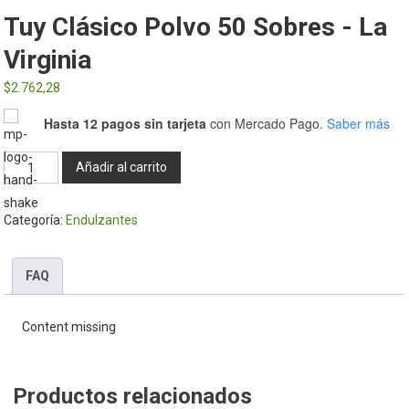
Tuy Clásico Polvo 50 Sobres - La
Virginia
$
2.762,28
Hasta 12 pagos sin tarjeta
con Mercado Pago.
Saber más
Tuy
Añadir al carrito
clásico
Polvo
Categoría:
Endulzantes
50
sobres
-
FAQ
La
Virginia
Content missing
cantidad
Productos relacionados