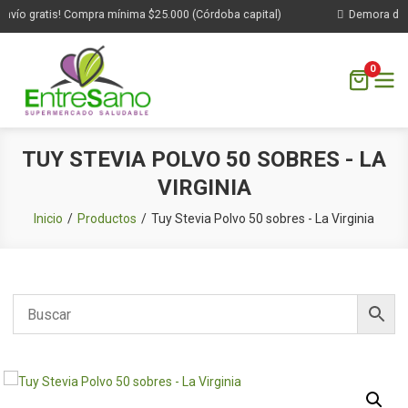
nvío gratis! Compra mínima $25.000 (Córdoba capital)
Demora de 1 
0
Saltar
TUY STEVIA POLVO 50 SOBRES - LA
al
VIRGINIA
contenido
Inicio
Productos
Tuy Stevia Polvo 50 sobres - La Virginia