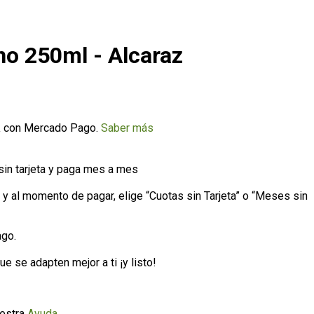
no 250ml - Alcaraz
a
con Mercado Pago.
Saber más
n tarjeta y paga mes a mes
o y al momento de pagar, elige “Cuotas sin Tarjeta” o “Meses sin
ago.
e se adapten mejor a ti ¡y listo!
uestra
Ayuda
.