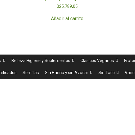
$
25.789,05
Añadir al carrito
s
Belleza Higiene y Suplementos
Clasicos Veganos
Fruto
nificados
Semillas
Sin Harina y sin Azucar
Sin Tacc
Vario