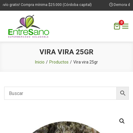
vío gratis! Compra mínima $25.000 (Córdoba capital)
Demora de 1 a
0
Saltar
VIRA VIRA 25GR
al
contenido
Inicio
Productos
Vira vira 25gr