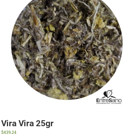
Vira Vira 25gr
$
439,24