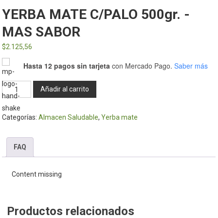
YERBA MATE C/PALO 500gr. -
MAS SABOR
$
2.125,56
Hasta 12 pagos sin tarjeta
con Mercado Pago.
Saber más
YERBA
Añadir al carrito
MATE
C/PALO
Categorías:
Almacen Saludable
,
Yerba mate
500gr.
-
MAS
FAQ
SABOR
cantidad
Content missing
Productos relacionados