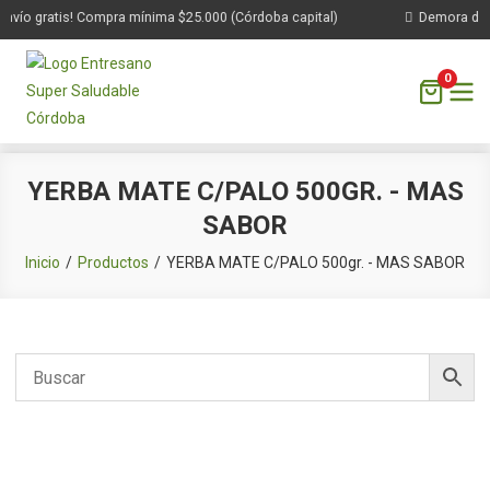
nvío gratis! Compra mínima $25.000 (Córdoba capital)
Demora de 1 
0
Saltar
YERBA MATE C/PALO 500GR. - MAS
al
SABOR
contenido
Inicio
Productos
YERBA MATE C/PALO 500gr. - MAS SABOR