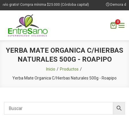
nvío gratis! Compra mínima $25.000 (Córdoba capital)
Demora de 1 
0
Saltar
YERBA MATE ORGANICA C/HIERBAS
al
NATURALES 500G - ROAPIPO
contenido
Inicio
Productos
Yerba Mate Organica C/Hierbas Naturales 500g - Roapipo