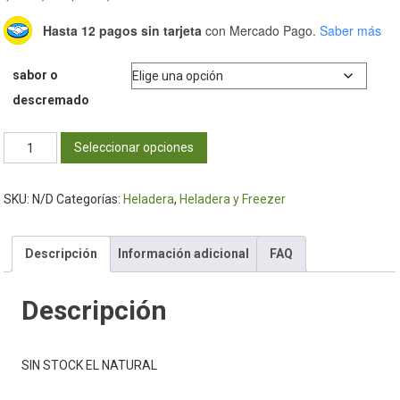
de
Hasta 12 pagos sin tarjeta
con Mercado Pago.
Saber más
precios:
desde
sabor o
$2.959,41
descremado
hasta
$3.457,14
Yogur
Seleccionar opciones
200gr
-
SKU:
N/D
Categorías:
Heladera
,
Heladera y Freezer
Dahi
cantidad
Descripción
Información adicional
FAQ
Descripción
SIN STOCK EL NATURAL