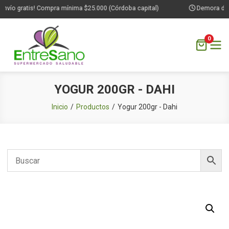
nvío gratis! Compra mínima $25.000 (Córdoba capital)
Demora de 1 
0
Saltar
YOGUR 200GR - DAHI
al
contenido
Inicio
Productos
Yogur 200gr - Dahi