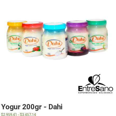
Yogur 200gr - Dahi
Rango
$
2.959,41
-
$
3.457,14