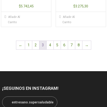
$
5.742,45
$
3.275,30
Añadir Al
Añadir Al
Carrito
Carrito
←
1
2
3
4
5
6
7
8
→
¡SEGUINOS EN INSTAGRAM!
entresano.supersaludable