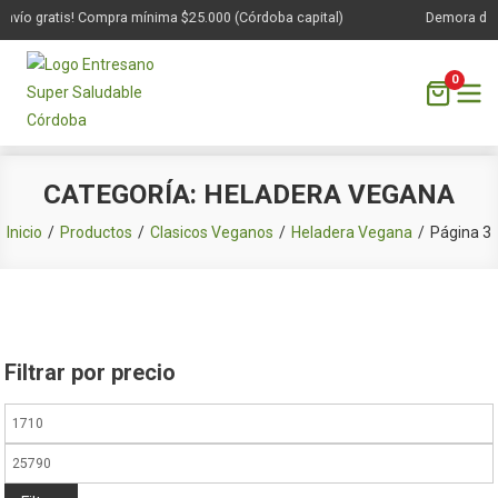
vío gratis! Compra mínima $25.000 (Córdoba capital)
Demora de 1 a
0
Saltar
CATEGORÍA:
HELADERA VEGANA
al
contenido
Inicio
Productos
Clasicos Veganos
Heladera Vegana
Página 3
Filtrar por precio
Precio
mínimo
Precio
máximo