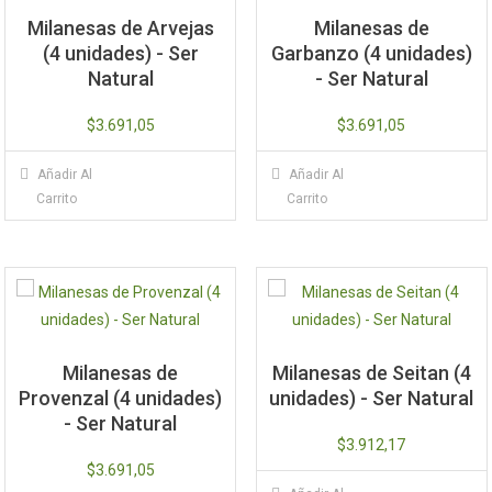
pueden
se
Milanesas de Arvejas
Milanesas de
elegir
pueden
(4 unidades) - Ser
Garbanzo (4 unidades)
en
elegir
Natural
- Ser Natural
la
en
página
la
$
3.691,05
$
3.691,05
de
página
Añadir Al
Añadir Al
producto
de
Carrito
Carrito
producto
Milanesas de
Milanesas de Seitan (4
Provenzal (4 unidades)
unidades) - Ser Natural
- Ser Natural
$
3.912,17
$
3.691,05