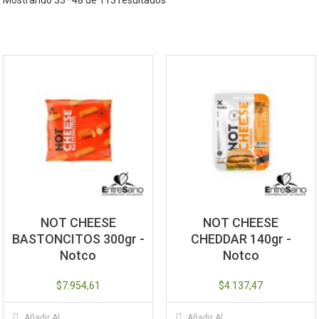
Mostrando 33–48 de 113 resultados
NOT CHEESE
NOT CHEESE
BASTONCITOS 300gr -
CHEDDAR 140gr -
Notco
Notco
$
7.954,61
$
4.137,47
Añadir Al
Añadir Al