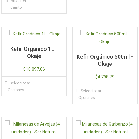
Añadir Al
Carrito
Kefir Orgánico 1L -
Okaje
Kefir Orgánico 500ml -
Okaje
$
10.897,06
$
4.798,79
Este
Seleccionar
producto
Este
Opciones
Seleccionar
tiene
producto
Opciones
múltiples
tiene
variantes.
múltiples
Las
variantes.
opciones
Las
se
opciones